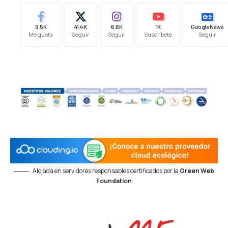
9.5K
41.4K
6.6K
1K
Google News
Me gusta
Seguir
Seguir
Suscríbete
Seguir
Alojada en servidores responsables certificados por la
Green Web
Foundation