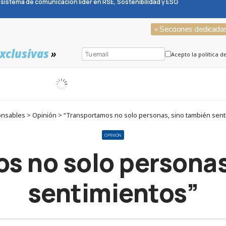
sistema de comunicación líder en RSE, Sostenibilidad y ESG
» Secciones dedicada
xclusivas
»
Acepto la política d
nsables > Opinión > “Transportamos no solo personas, sino también sent
OPINIÓN
s no solo personas
sentimientos”