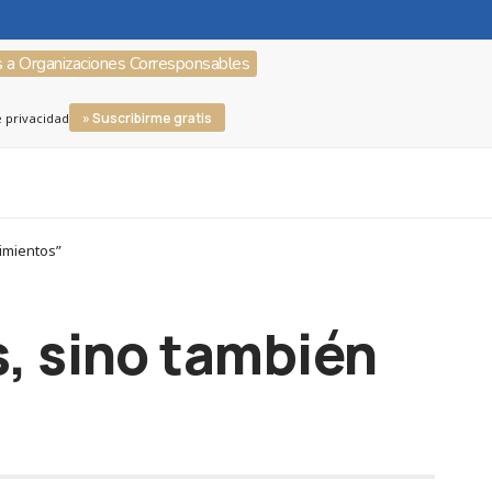
s a Organizaciones Corresponsables
» Suscribirme gratis
e privacidad
imientos”
, sino también