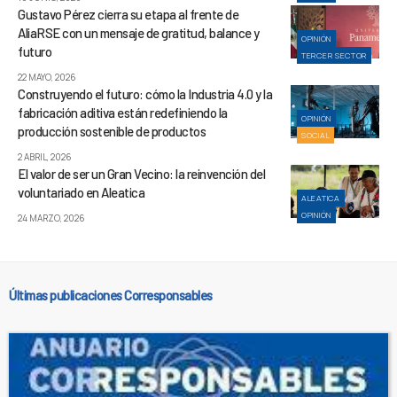
Gustavo Pérez cierra su etapa al frente de
AliaRSE con un mensaje de gratitud, balance y
OPINIÓN
futuro
TERCER SECTOR
22 MAYO, 2026
Construyendo el futuro: cómo la Industria 4.0 y la
fabricación aditiva están redefiniendo la
OPINIÓN
producción sostenible de productos
SOCIAL
2 ABRIL, 2026
El valor de ser un Gran Vecino: la reinvención del
voluntariado en Aleatica
ALEATICA
OPINIÓN
24 MARZO, 2026
Últimas publicaciones Corresponsables