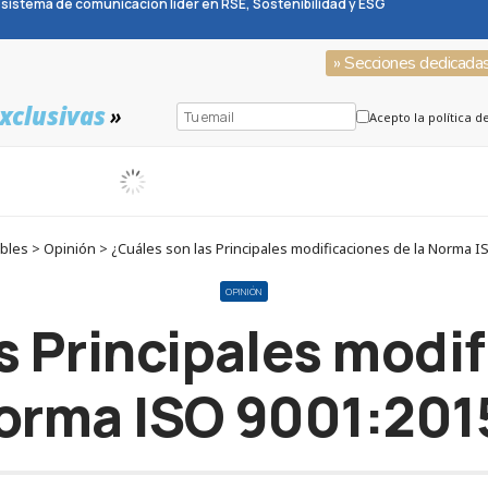
sistema de comunicación líder en RSE, Sostenibilidad y ESG
» Secciones dedicada
xclusivas
»
Acepto la política d
les > Opinión > ¿Cuáles son las Principales modificaciones de la Norma I
OPINIÓN
s Principales modif
orma ISO 9001:201