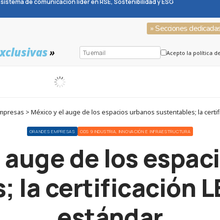
sistema de comunicación líder en RSE, Sostenibilidad y ESG
» Secciones dedicada
xclusivas
»
Acepto la política d
esas > México y el auge de los espacios urbanos sustentables; la certif
GRANDES EMPRESAS
ODS 9 INDUSTRIA, INNOVACIÓN E INFRAESTRUCTURA
l auge de los espac
; la certificación L
estándar