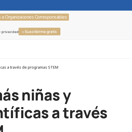
s a Organizaciones Corresponsables
» Suscribirme gratis
e privacidad
íficas a través de programas STEM
más niñas y
tíficas a través
M