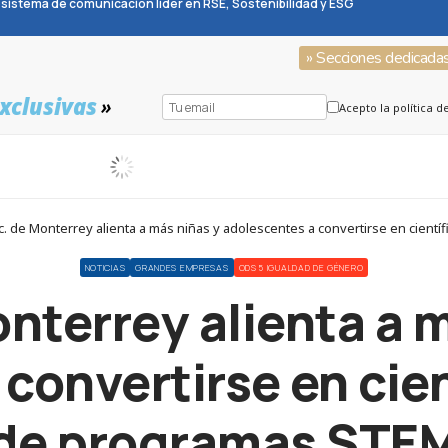
sistema de comunicación líder en RSE, Sostenibilidad y ESG
» Secciones dedicada
xclusivas
»
Acepto la política d
. de Monterrey alienta a más niñas y adolescentes a convertirse en cient
NOTICIAS
GRANDES EMPRESAS
ODS 5 IGUALDAD DE GÉNERO
nterrey alienta a 
convertirse en cien
de programas STE