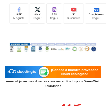
9.5K
41.4K
6.6K
1K
Google News
Me gusta
Seguir
Seguir
Suscríbete
Seguir
Alojada en servidores responsables certificados por la
Green Web
Foundation