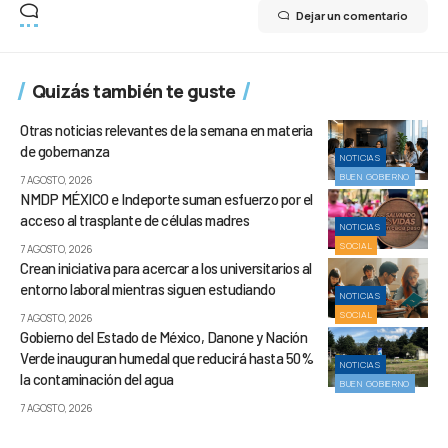
Dejar un comentario
Quizás también te guste
Otras noticias relevantes de la semana en materia
de gobernanza
NOTICIAS
BUEN GOBIERNO
7 AGOSTO, 2026
NMDP MÉXICO e Indeporte suman esfuerzo por el
acceso al trasplante de células madres
NOTICIAS
SOCIAL
7 AGOSTO, 2026
Crean iniciativa para acercar a los universitarios al
entorno laboral mientras siguen estudiando
NOTICIAS
SOCIAL
7 AGOSTO, 2026
Gobierno del Estado de México, Danone y Nación
Verde inauguran humedal que reducirá hasta 50%
NOTICIAS
la contaminación del agua
BUEN GOBIERNO
7 AGOSTO, 2026