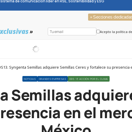
sistema de comunicación líder en RSE, Sostenibilidad y ESG
» Secciones dedicada
xclusivas
»
Acepto la política d
S13. Syngenta Semillas adquiere Semillas Ceres y fortalece su presencia
NOTICIAS
GRANDES EMPRESAS
ODS 13 ACCIÓN POR EL CLIMA
 Semillas adquier
presencia en el me
México