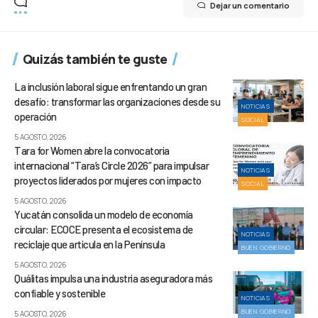
Dejar un comentario
Quizás también te guste
La inclusión laboral sigue enfrentando un gran
desafío: transformar las organizaciones desde su
NOTICIAS
operación
SOCIAL
5 AGOSTO, 2026
Tara for Women abre la convocatoria
internacional “Tara’s Circle 2026” para impulsar
NOTICIAS
proyectos liderados por mujeres con impacto
SOCIAL
5 AGOSTO, 2026
Yucatán consolida un modelo de economía
circular: ECOCE presenta el ecosistema de
NOTICIAS
reciclaje que articula en la Península
BUEN GOBIERNO
5 AGOSTO, 2026
Quálitas impulsa una industria aseguradora más
confiable y sostenible
NOTICIAS
BUEN GOBIERNO
5 AGOSTO, 2026