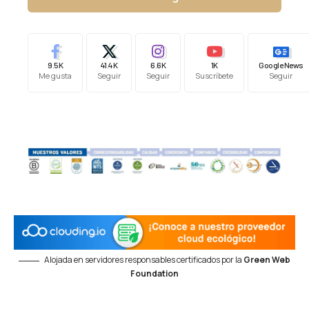
9.5K
41.4K
6.6K
1K
Google News
Me gusta
Seguir
Seguir
Suscríbete
Seguir
Alojada en servidores responsables certificados por la
Green Web
Foundation