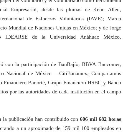
 papel del voluntario y el voluntariado como herramienta
cial
Empresarial, desde las plumas de Kenn Allen,
ternacional de Esfuerzos Voluntarios
(IAVE); Marco
acto Mundial de Naciones Unidas en México; y de Jorge
ntro IDEARSE de la Universidad Anáhuac México,
ntó con la participación de BanBajío, BBVA Bancomer,
co Nacional de México – CitiBanamex, Compartamos
o Financiero Banorte, Grupo Financiero HSBC y Banco
itos por las autoridades de cada institución en el campo
n la publicación han contribuido con
606 mil 682 horas
lucrando a un aproximado de 159 mil 100 empleados en