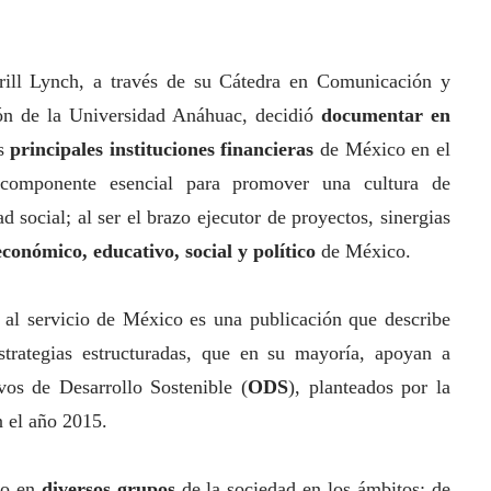
rill Lynch, a través de su Cátedra en Comunicación y
ón de la Universidad Anáhuac, decidió
documentar en
as
principales instituciones financieras
de México en el
omponente esencial para promover una cultura de
dad
social
; al ser el brazo ejecutor de proyectos, sinergias
económico, educativo,
social
y político
de México.
al servicio de México es una publicación que describe
estrategias estructuradas, que en su mayoría, apoyan a
ivos de Desarrollo Sostenible (
ODS
), planteados por la
 el año 2015.
cto en
diversos grupos
de la sociedad en los ámbitos: de