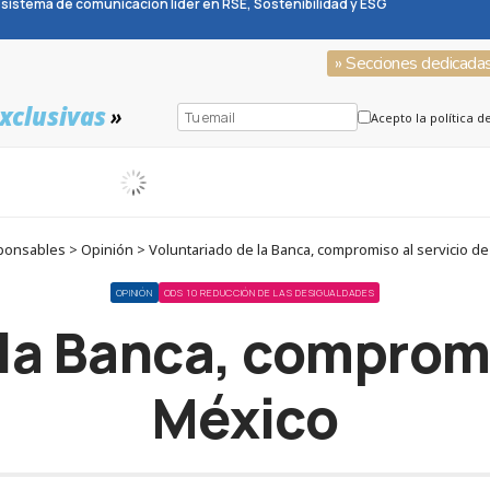
sistema de comunicación líder en RSE, Sostenibilidad y ESG
» Secciones dedicada
xclusivas
»
Acepto la política d
onsables > Opinión > Voluntariado de la Banca, compromiso al servicio d
OPINIÓN
ODS 10 REDUCCIÓN DE LAS DESIGUALDADES
la Banca, compromi
México