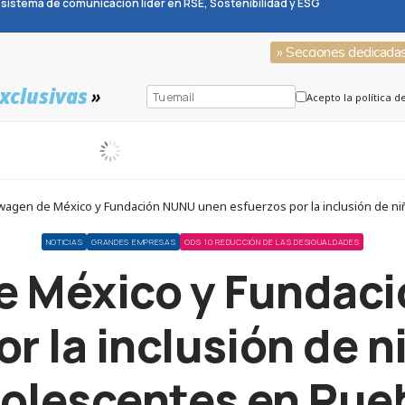
sistema de comunicación líder en RSE, Sostenibilidad y ESG
» Secciones dedicada
xclusivas
»
Acepto la política d
wagen de México y Fundación NUNU unen esfuerzos por la inclusión de ni
NOTICIAS
GRANDES EMPRESAS
ODS 10 REDUCCIÓN DE LAS DESIGUALDADES
e México y Fundac
r la inclusión de n
olescentes en Pue