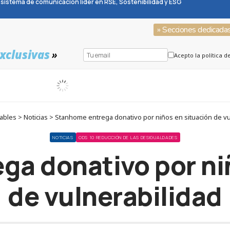
sistema de comunicación líder en RSE, Sostenibilidad y ESG
» Secciones dedicada
xclusivas
»
Acepto la política d
bles > Noticias > Stanhome entrega donativo por niños en situación de vu
NOTICIAS
ODS 10 REDUCCIÓN DE LAS DESIGUALDADES
a donativo por ni
de vulnerabilidad