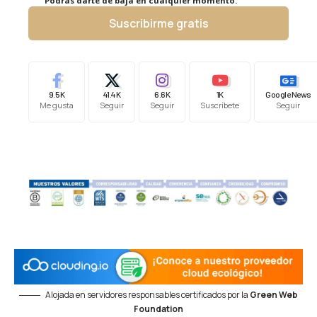
Podrás darte de baja en cualquier momento.
Suscribirme gratis
9.5K
41.4K
6.6K
1K
Google News
Me gusta
Seguir
Seguir
Suscríbete
Seguir
Alojada en servidores responsables certificados por la
Green Web
Foundation