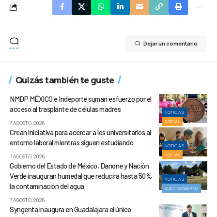
Dejar un comentario
Quizás también te guste
NMDP MÉXICO e Indeporte suman esfuerzo por el
acceso al trasplante de células madres
NOTICIAS
SOCIAL
7 AGOSTO, 2026
Crean iniciativa para acercar a los universitarios al
entorno laboral mientras siguen estudiando
NOTICIAS
SOCIAL
7 AGOSTO, 2026
Gobierno del Estado de México, Danone y Nación
Verde inauguran humedal que reducirá hasta 50%
NOTICIAS
la contaminación del agua
BUEN GOBIERNO
7 AGOSTO, 2026
Syngenta inaugura en Guadalajara el único