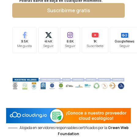
Podrás darte de baja en cualquier momento.
Suscribirme gratis
9.5K
41.4K
6.6K
1K
Google News
Me gusta
Seguir
Seguir
Suscríbete
Seguir
Alojada en servidores responsables certificados por la
Green Web
Foundation