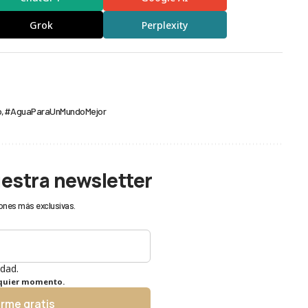
Grok
Perplexity
o
#AguaParaUnMundoMejor
uestra newsletter
ones más exclusivas.
idad.
lquier momento.
irme gratis