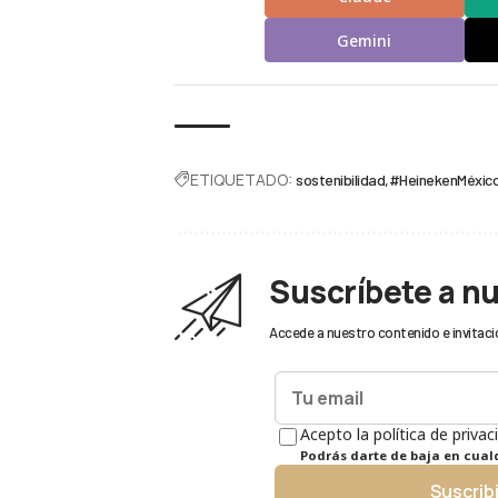
Gemini
ETIQUETADO:
sostenibilidad
#HeinekenMéxic
Suscríbete a n
Accede a nuestro contenido e invitaci
Acepto la política de privac
Podrás darte de baja en cua
Suscrib