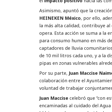
el
impacto positivo
hacia las co
Asimismo, apuntó que la creación
HEINEKEN México
, por ello, a
la más alta calidad, contribuye al
opera. Esta acción se suma a la e
para consumo humano en más de 21
captadores de lluvia comunitari
de 10 mil litros cada uno, y a la d
pipas en zonas vulnerables alrede
Por su parte,
Juan Maccise Naim
colaboración entre el Ayuntamie
voluntad de trabajar conjuntame
Juan Maccise
celebró que “con est
encaminadas al cuidado del Agua 