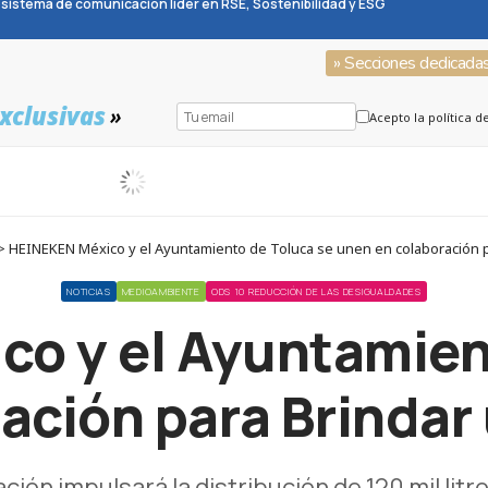
sistema de comunicación líder en RSE, Sostenibilidad y ESG
» Secciones dedicada
xclusivas
»
Acepto la política d
 > HEINEKEN México y el Ayuntamiento de Toluca se unen en colaboración 
NOTICIAS
MEDIOAMBIENTE
ODS 10 REDUCCIÓN DE LAS DESIGUALDADES
o y el Ayuntamien
ación para Brinda
ción impulsará la distribución de 120 mil litr