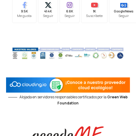
9.5K
41.4K
6.6K
1K
Google News
Me gusta
Seguir
Seguir
Suscríbete
Seguir
Alojada en servidores responsables certificados por la
Green Web
Foundation