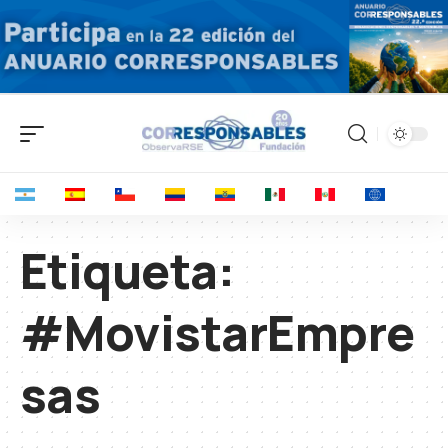
Etiqueta:
#MovistarEmpre
sas