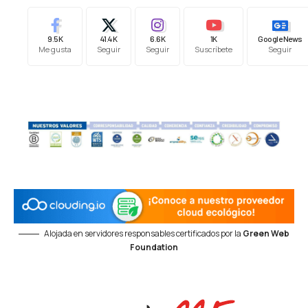
9.5K
41.4K
6.6K
1K
Google News
Me gusta
Seguir
Seguir
Suscríbete
Seguir
Alojada en servidores responsables certificados por la
Green Web
Foundation