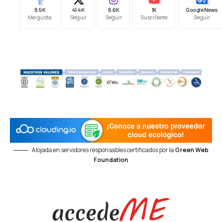
9.5K
41.4K
6.6K
1K
Google News
Me gusta
Seguir
Seguir
Suscríbete
Seguir
Alojada en servidores responsables certificados por la
Green Web
Foundation