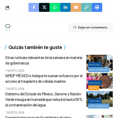
Dejar un comentario
Quizás también te guste
Otras noticias relevantes de la semana en materia
de gobernanza
NOTICIAS
BUEN GOBIERNO
7 AGOSTO, 2026
NMDP MÉXICO e Indeporte suman esfuerzo por el
acceso al trasplante de células madres
NOTICIAS
SOCIAL
7 AGOSTO, 2026
Gobierno del Estado de México, Danone y Nación
Verde inauguran humedal que reducirá hasta 50%
NOTICIAS
la contaminación del agua
BUEN GOBIERNO
7 AGOSTO, 2026
Syngenta inaugura en Guadalajara el único