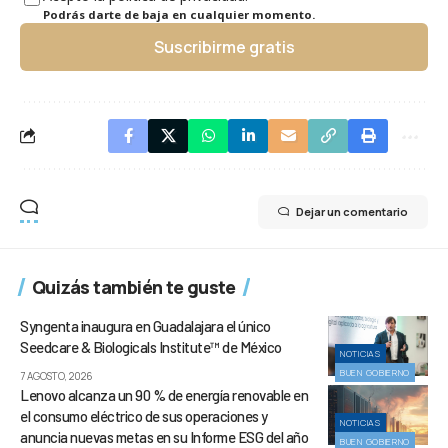
Podrás darte de baja en cualquier momento.
Suscribirme gratis
Dejar un comentario
Quizás también te guste
Syngenta inaugura en Guadalajara el único
Seedcare & Biologicals Institute™ de México
NOTICIAS
BUEN GOBIERNO
7 AGOSTO, 2026
Lenovo alcanza un 90 % de energía renovable en
el consumo eléctrico de sus operaciones y
NOTICIAS
anuncia nuevas metas en su Informe ESG del año
BUEN GOBIERNO