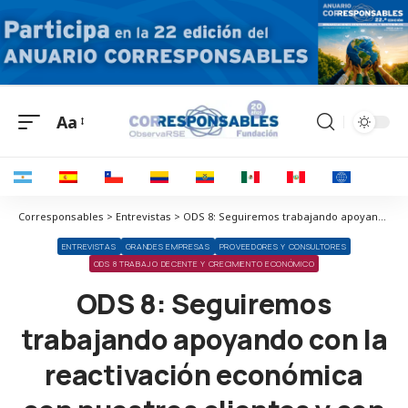
Aa
Corresponsables > Entrevistas > ODS 8: Seguiremos trabajando apoyando con la reactivación económica con nuestros clientes y con la comunidad seguiremos con nuestra campaña de “ahora nos toca”.
ENTREVISTAS
GRANDES EMPRESAS
PROVEEDORES Y CONSULTORES
ODS 8 TRABAJO DECENTE Y CRECIMIENTO ECONÓMICO
ODS 8: Seguiremos
trabajando apoyando con la
reactivación económica