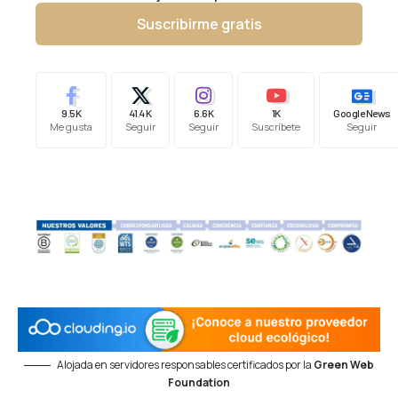
Suscribirme gratis
9.5K
41.4K
6.6K
1K
Google News
Me gusta
Seguir
Seguir
Suscríbete
Seguir
Alojada en servidores responsables certificados por la
Green Web
Foundation