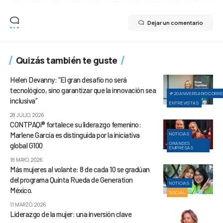
Dejar un comentario
Quizás también te guste
Helen Devanny: “El gran desafío no será
tecnológico, sino garantizar que la innovación sea
#20ANIVERSARIOCORR
inclusiva”
ENTREVISTAS
28 JULIO, 2026
CONTPAQi® fortalece su liderazgo femenino:
Marlene García es distinguida por la iniciativa
NOTICIAS
GRANDES
global G100
EMPRESAS
18 MAYO, 2026
Más mujeres al volante: 8 de cada 10 se gradúan
del programa Quinta Rueda de Generation
NOTICIAS
México.
SOCIAL
11 MARZO, 2026
Liderazgo de la mujer: una inversión clave