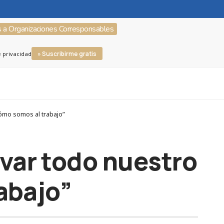
s a Organizaciones Corresponsables
» Suscribirme gratis
e privacidad
ómo somos al trabajo”
var todo nuestro
rabajo”