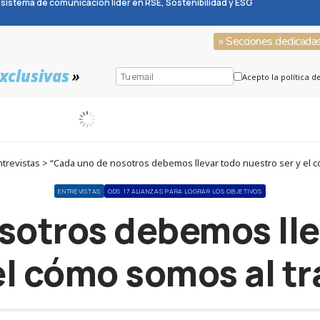
sistema de comunicación líder en RSE, Sostenibilidad y ESG
» Secciones dedicada
xclusivas
»
Acepto la política d
trevistas > “Cada uno de nosotros debemos llevar todo nuestro ser y el c
ENTREVISTAS
ODS 17 ALIANZAS PARA LOGRAR LOS OBJETIVOS
sotros debemos lle
el cómo somos al t