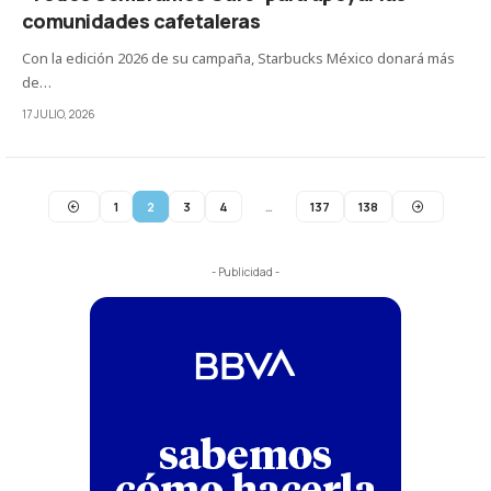
comunidades cafetaleras
Con la edición 2026 de su campaña, Starbucks México donará más
de…
17 JULIO, 2026
1
2
3
4
…
137
138
- Publicidad -