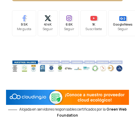
9.5K
41.4K
6.6K
1K
Google News
Me gusta
Seguir
Seguir
Suscríbete
Seguir
Alojada en servidores responsables certificados por la
Green Web
Foundation