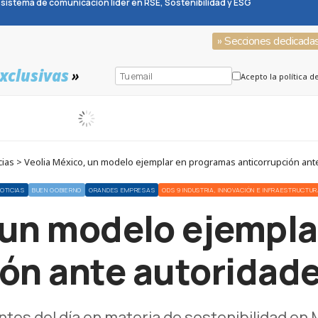
sistema de comunicación líder en RSE, Sostenibilidad y ESG
» Secciones dedicada
xclusivas
»
Acepto la política d
ias > Veolia México, un modelo ejemplar en programas anticorrupción an
OTICIAS
BUEN GOBIERNO
GRANDES EMPRESAS
ODS 9 INDUSTRIA, INNOVACIÓN E INFRAESTRUCTU
 un modelo ejempl
ión ante autoridad
ntes del día en materia de sostenibilidad e