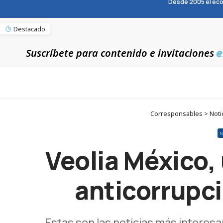
Desde 2005 el eco
Destacado
e
Suscríbete para contenido e invitaciones
Corresponsables > Notic
N
Veolia México,
anticorrupc
Estas son las noticias más interesa