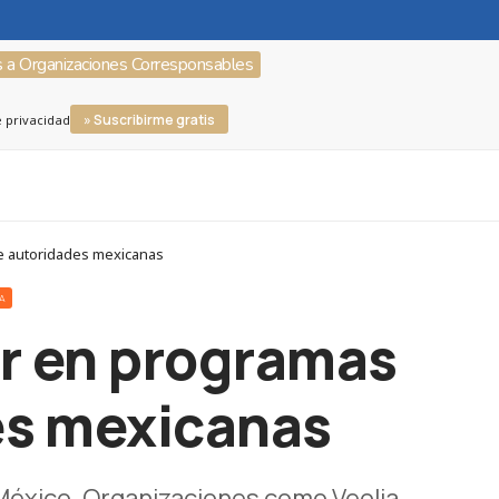
s a Organizaciones Corresponsables
» Suscribirme gratis
e privacidad
te autoridades mexicanas
RA
ar en programas
es mexicanas
n México. Organizaciones como Veolia