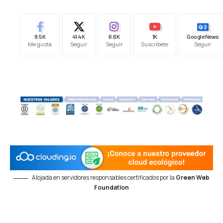
9.5K
41.4K
6.6K
1K
Google News
Me gusta
Seguir
Seguir
Suscríbete
Seguir
Alojada en servidores responsables certificados por la
Green Web
Foundation