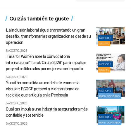
Quizás también te guste
La inclusión laboral sigue enfrentando un gran
desafío: transformar las organizaciones desde su
NOTICIAS
operación
SOCIAL
5 AGOSTO, 2026
Tara for Women abre la convocatoria
internacional “Tara’s Circle 2026” para impulsar
NOTICIAS
proyectos liderados por mujeres con impacto
SOCIAL
5 AGOSTO, 2026
Yucatán consolida un modelo de economía
circular: ECOCE presenta el ecosistema de
NOTICIAS
reciclaje que articula en la Península
BUEN GOBIERNO
5 AGOSTO, 2026
Quálitas impulsa una industria aseguradora más
confiable y sostenible
NOTICIAS
BUEN GOBIERNO
5 AGOSTO, 2026