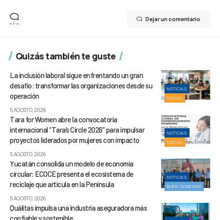
Dejar un comentario
Quizás también te guste
La inclusión laboral sigue enfrentando un gran
desafío: transformar las organizaciones desde su
NOTICIAS
operación
SOCIAL
5 AGOSTO, 2026
Tara for Women abre la convocatoria
internacional “Tara’s Circle 2026” para impulsar
NOTICIAS
proyectos liderados por mujeres con impacto
SOCIAL
5 AGOSTO, 2026
Yucatán consolida un modelo de economía
circular: ECOCE presenta el ecosistema de
NOTICIAS
reciclaje que articula en la Península
BUEN GOBIERNO
5 AGOSTO, 2026
Quálitas impulsa una industria aseguradora más
confiable y sostenible