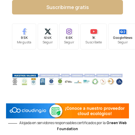
Suscribirme gratis
9.5K
41.4K
6.6K
1K
Google News
Me gusta
Seguir
Seguir
Suscríbete
Seguir
Alojada en servidores responsables certificados por la
Green Web
Foundation