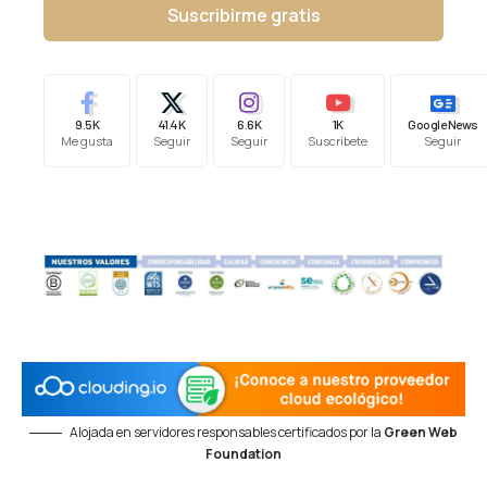
Suscribirme gratis
9.5K
41.4K
6.6K
1K
Google News
Me gusta
Seguir
Seguir
Suscríbete
Seguir
Alojada en servidores responsables certificados por la
Green Web
Foundation