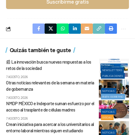
Suscribirme gratis
Quizás también te guste
📰 La innovación busca nuevas respuestas a los
retos de la sociedad
NEWSLETTERS
PUBLICACIONES
7 AGOSTO, 2026
Otras noticias relevantes de la semana en materia
de gobernanza
NOTICIAS
BUEN GOBIERNO
7 AGOSTO, 2026
NMDP MÉXICO e Indeporte suman esfuerzo por el
acceso al trasplante de células madres
NOTICIAS
SOCIAL
7 AGOSTO, 2026
Crean iniciativa para acercar a los universitarios al
entorno laboral mientras siguen estudiando
NOTICIAS