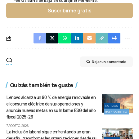
Podrás darte de baja en cualquier momento.
Suscribirme gratis
Dejar un comentario
Quizás también te guste
Lenovo alcanza un 90 % de energía renovable en
el consumo eléctrico de sus operaciones y
NOTICIAS
anuncia nuevas metas en su Informe ESG del año
BUEN GOBIERNO
fiscal 2025-26
7 AGOSTO, 2026
La inclusión laboral sigue enfrentando un gran
desafío: transformar las organizaciones desde su