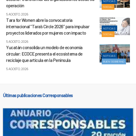
NOTICIAS
operación
SOCIAL
5 AGOSTO, 2026
Tara for Women abre la convocatoria
internacional “Tara’s Circle 2026” para impulsar
NOTICIAS
proyectos liderados por mujeres con impacto
SOCIAL
5 AGOSTO, 2026
Yucatán consolida un modelo de economía
circular: ECOCE presenta el ecosistema de
NOTICIAS
reciclaje que articula en la Península
BUEN GOBIERNO
5 AGOSTO, 2026
Últimas publicaciones Corresponsables