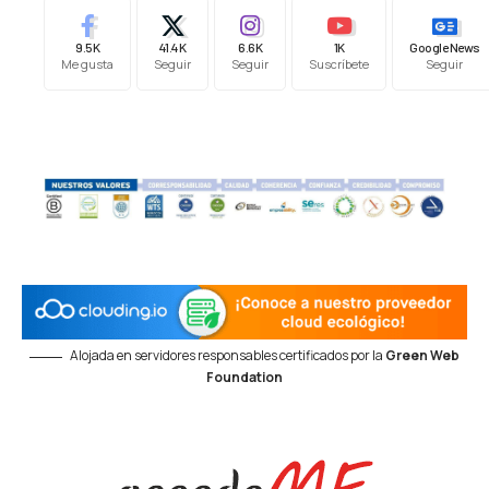
9.5K
41.4K
6.6K
1K
Google News
Me gusta
Seguir
Seguir
Suscríbete
Seguir
Alojada en servidores responsables certificados por la
Green Web
Foundation