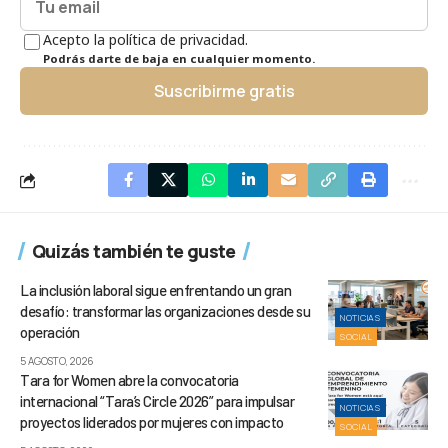
Acepto la política de privacidad.
Podrás darte de baja en cualquier momento.
Suscribirme gratis
Quizás también te guste
La inclusión laboral sigue enfrentando un gran
desafío: transformar las organizaciones desde su
NOTICIAS
operación
SOCIAL
5 AGOSTO, 2026
Tara for Women abre la convocatoria
internacional “Tara’s Circle 2026” para impulsar
NOTICIAS
proyectos liderados por mujeres con impacto
SOCIAL