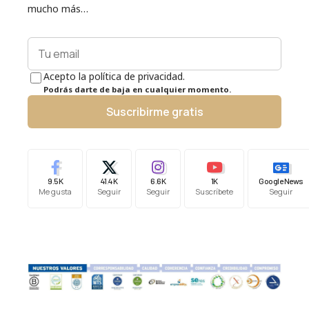
mucho más…
Acepto la política de privacidad.
Podrás darte de baja en cualquier momento.
Suscribirme gratis
9.5K
41.4K
6.6K
1K
Google News
Me gusta
Seguir
Seguir
Suscríbete
Seguir