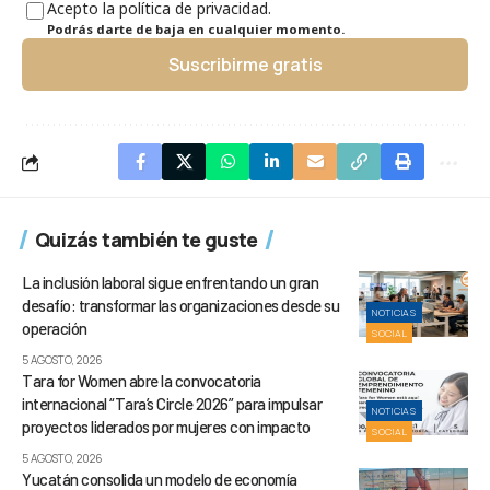
Acepto la política de privacidad.
Podrás darte de baja en cualquier momento.
Suscribirme gratis
Quizás también te guste
La inclusión laboral sigue enfrentando un gran
desafío: transformar las organizaciones desde su
NOTICIAS
operación
SOCIAL
5 AGOSTO, 2026
Tara for Women abre la convocatoria
internacional “Tara’s Circle 2026” para impulsar
NOTICIAS
proyectos liderados por mujeres con impacto
SOCIAL
5 AGOSTO, 2026
Yucatán consolida un modelo de economía