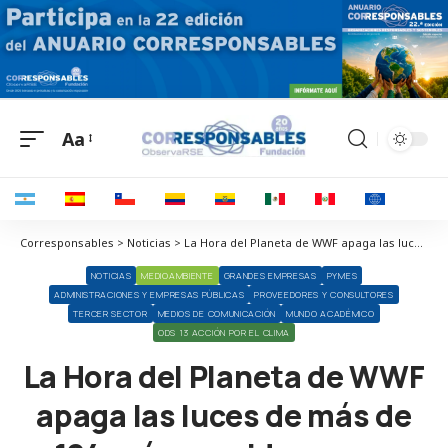
Aa
Corresponsables > Noticias > La Hora del Planeta de WWF apaga las luces de más de 124 países unidos en un movimiento global para sensibilizar sobre la crisis climática
NOTICIAS
MEDIOAMBIENTE
GRANDES EMPRESAS
PYMES
ADMINISTRACIONES Y EMPRESAS PÚBLICAS
PROVEEDORES Y CONSULTORES
TERCER SECTOR
MEDIOS DE COMUNICACIÓN
MUNDO ACADÉMICO
ODS 13 ACCIÓN POR EL CLIMA
La Hora del Planeta de WWF
apaga las luces de más de