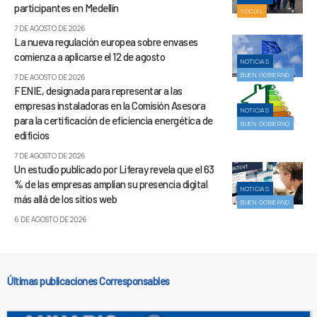
participantes en Medellín
SOCIAL
7 DE AGOSTO DE 2026
La nueva regulación europea sobre envases
comienza a aplicarse el 12 de agosto
NOTICIAS
BUEN GOBIERNO
7 DE AGOSTO DE 2026
FENIE, designada para representar a las
empresas instaladoras en la Comisión Asesora
NOTICIAS
para la certificación de eficiencia energética de
BUEN GOBIERNO
edificios
7 DE AGOSTO DE 2026
Un estudio publicado por Liferay revela que el 63
% de las empresas amplían su presencia digital
NOTICIAS
más allá de los sitios web
BUEN GOBIERNO
6 DE AGOSTO DE 2026
Últimas publicaciones Corresponsables