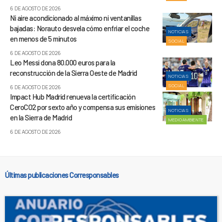
6 DE AGOSTO DE 2026
Ni aire acondicionado al máximo ni ventanillas
bajadas: Norauto desvela cómo enfriar el coche
NOTICIAS
en menos de 5 minutos
SOCIAL
6 DE AGOSTO DE 2026
Leo Messi dona 80.000 euros para la
reconstrucción de la Sierra Oeste de Madrid
NOTICIAS
SOCIAL
6 DE AGOSTO DE 2026
Impact Hub Madrid renueva la certificación
CeroCO2 por sexto año y compensa sus emisiones
NOTICIAS
en la Sierra de Madrid
MEDIOAMBIENTE
6 DE AGOSTO DE 2026
Últimas publicaciones Corresponsables