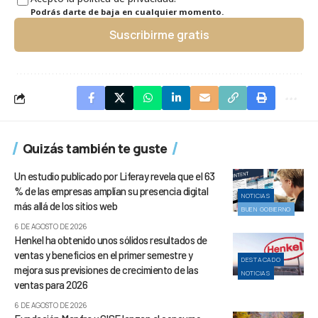
Podrás darte de baja en cualquier momento.
Suscribirme gratis
Quizás también te guste
Un estudio publicado por Liferay revela que el 63
% de las empresas amplían su presencia digital
NOTICIAS
más allá de los sitios web
BUEN GOBIERNO
6 DE AGOSTO DE 2026
Henkel ha obtenido unos sólidos resultados de
ventas y beneficios en el primer semestre y
DESTACADO
mejora sus previsiones de crecimiento de las
NOTICIAS
ventas para 2026
6 DE AGOSTO DE 2026