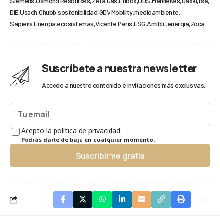
Siemens
Osmond Resources
Zeta Gas
Enbox
ODS
Mennekes
Daxel
rse
DIE Usach
Chubb
sostenibilidad
GDV Mobility
medioambiente
Sapiens Energía
ecosistemas
Vicente Peris
ESG
Amiblu
energía
Zoca
Suscríbete a nuestra newsletter
Accede a nuestro contenido e invitaciones más exclusivas.
Acepto la política de privacidad.
Podrás darte de baja en cualquier momento.
Suscribirme gratis