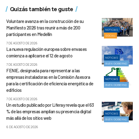
Quizás también te guste
Voluntare avanza en la construcción de su
Manifiesto 2026 tras reunir a más de 200
NOTICIAS
participantes en Medellín
SOCIAL
7 DE AGOSTO DE 2026
La nueva regulación europea sobre envases
comienza a aplicarse el 12 de agosto
NOTICIAS
BUEN GOBIERNO
7 DE AGOSTO DE 2026
FENIE, designada para representar a las
empresas instaladoras en la Comisión Asesora
NOTICIAS
para la certificación de eficiencia energética de
BUEN GOBIERNO
edificios
7 DE AGOSTO DE 2026
Un estudio publicado por Liferay revela que el 63
% de las empresas amplían su presencia digital
NOTICIAS
más allá de los sitios web
BUEN GOBIERNO
6 DE AGOSTO DE 2026