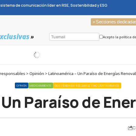
sistema de comunicación líder en RSE, Sostenibilidad y ESG
» Secciones dedicada
xclusivas
»
Acepto la política d
responsables > Opinión > Latinoamérica – Un Paraíso de Energías Renova
OPINIÓN
MEDIOAMBIENTE
ODS 7 ENERGÍA ASEQUIBLE Y NO CONTAMINANTE
 Un Paraíso de Ene
C