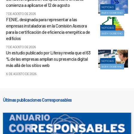
comienza a aplicarse el 12 de agosto
NOTICIAS
BUEN GOBIERNO
7 DE AGOSTO DE 2026
FENIE, designada para representar a las
empresas instaladoras en la Comisión Asesora
NOTICIAS
para la certificación de eficiencia energética de
BUEN GOBIERNO
edificios
7 DE AGOSTO DE 2026
Un estudio publicado por Liferay revela que el 63
% de las empresas amplían su presencia digital
NOTICIAS
más allá de los sitios web
BUEN GOBIERNO
6 DE AGOSTO DE 2026
Últimas publicaciones Corresponsables