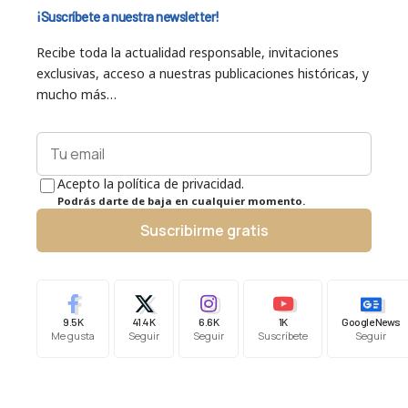
¡Suscríbete a nuestra newsletter!
Recibe toda la actualidad responsable, invitaciones
exclusivas, acceso a nuestras publicaciones históricas, y
mucho más…
Acepto la política de privacidad.
Podrás darte de baja en cualquier momento.
Suscribirme gratis
9.5K
41.4K
6.6K
1K
Google News
Me gusta
Seguir
Seguir
Suscríbete
Seguir