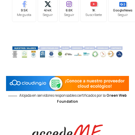
9.5K
41.4K
6.6K
1K
Google News
Me gusta
Seguir
Seguir
Suscríbete
Seguir
Alojada en servidores responsables certificados por la
Green Web
Foundation