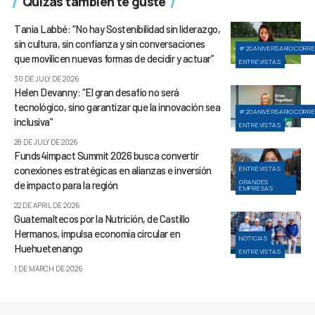
Quizás también te guste
Tania Labbé: “No hay Sostenibilidad sin liderazgo,
sin cultura, sin confianza y sin conversaciones
#20ANIVERSARIOCORR
que movilicen nuevas formas de decidir y actuar”
ENTREVISTAS
30 DE JULY DE 2026
Helen Devanny: “El gran desafío no será
tecnológico, sino garantizar que la innovación sea
#20ANIVERSARIOCORR
inclusiva”
ENTREVISTAS
28 DE JULY DE 2026
Funds4impact Summit 2026 busca convertir
conexiones estratégicas en alianzas e inversión
ENTREVISTAS
GRANDES
de impacto para la región
EMPRESAS
22 DE APRIL DE 2026
Guatemaltecos por la Nutrición, de Castillo
Hermanos, impulsa economía circular en
NOTICIAS
Huehuetenango
ENTREVISTAS
1 DE MARCH DE 2026