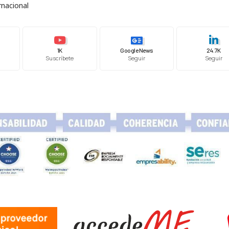
rnacional
1K
Google News
24.7K
Suscríbete
Seguir
Seguir