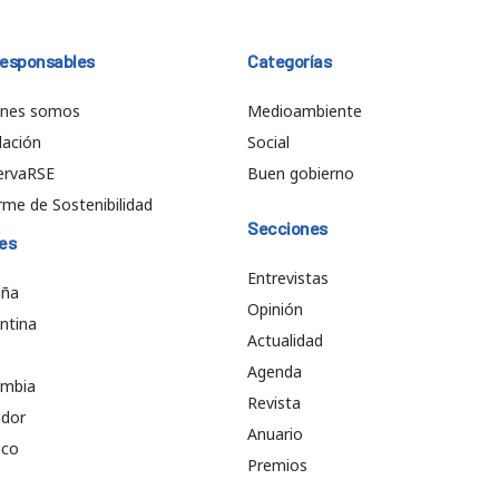
responsables
Categorías
énes somos
Medioambiente
ación
Social
ervaRSE
Buen gobierno
rme de Sostenibilidad
Secciones
es
Entrevistas
aña
Opinión
ntina
Actualidad
e
Agenda
ombia
Revista
ador
Anuario
ico
Premios