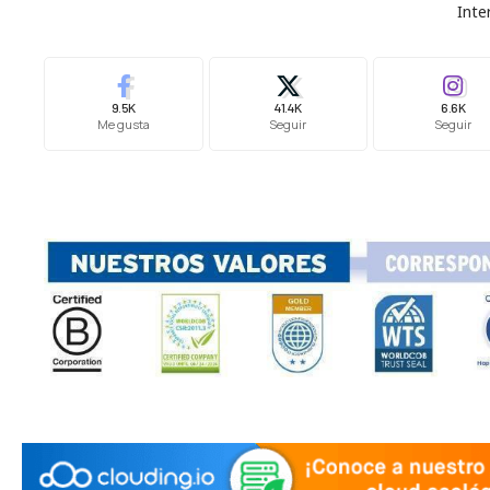
Inte
9.5K
41.4K
6.6K
Me gusta
Seguir
Seguir