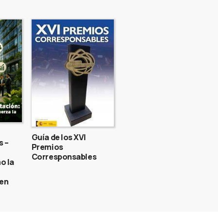
Guía de los XVI
s –
Premios
Corresponsables
o la
gen