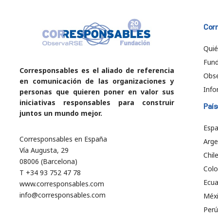
Cor
Qui
Fund
Corresponsables es el aliado de referencia
Obs
en comunicación de las organizaciones y
Info
personas que quieren poner en valor sus
iniciativas responsables para construir
País
juntos un mundo mejor.
Esp
Corresponsables en España
Arge
Vía Augusta, 29
Chil
08006 (Barcelona)
Col
T +34 93 752 47 78
Ecu
www.corresponsables.com
info@corresponsables.com
Méx
Perú