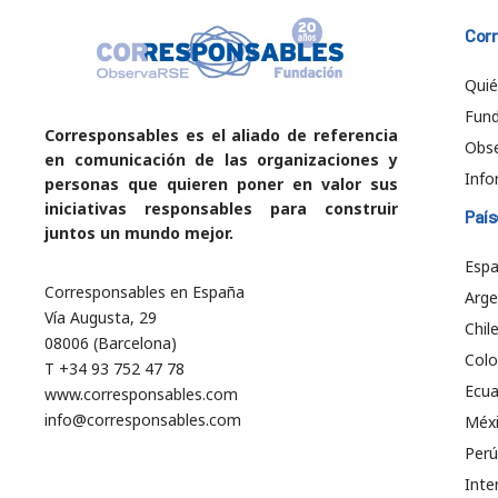
Cor
Qui
Fund
Corresponsables es el aliado de referencia
Obs
en comunicación de las organizaciones y
Info
personas que quieren poner en valor sus
iniciativas responsables para construir
País
juntos un mundo mejor.
Esp
Corresponsables en España
Arge
Vía Augusta, 29
Chil
08006 (Barcelona)
Col
T +34 93 752 47 78
Ecu
www.corresponsables.com
info@corresponsables.com
Méx
Perú
Inte