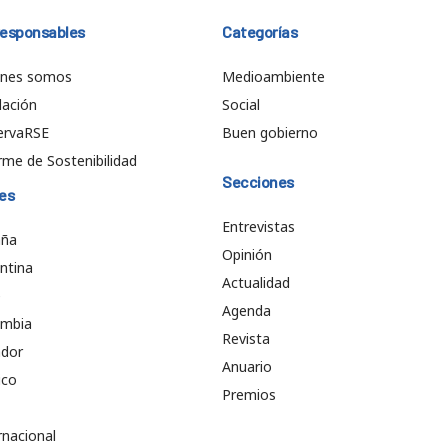
responsables
Categorías
énes somos
Medioambiente
ación
Social
ervaRSE
Buen gobierno
rme de Sostenibilidad
Secciones
es
Entrevistas
aña
Opinión
ntina
Actualidad
e
Agenda
ombia
Revista
ador
Anuario
ico
Premios
rnacional