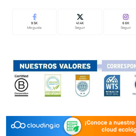
9.5K
41.4K
6.6K
Me gusta
Seguir
Seguir