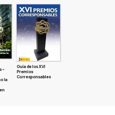
Guía de los XVI
s –
Premios
Corresponsables
o la
gen