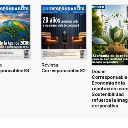
a
Revista
ponsables 83
Corresponsables 82
Dosier
Corresponsable
Economía de la
reputación: cóm
Sostenibilidad
refuerza la ima
corporativa