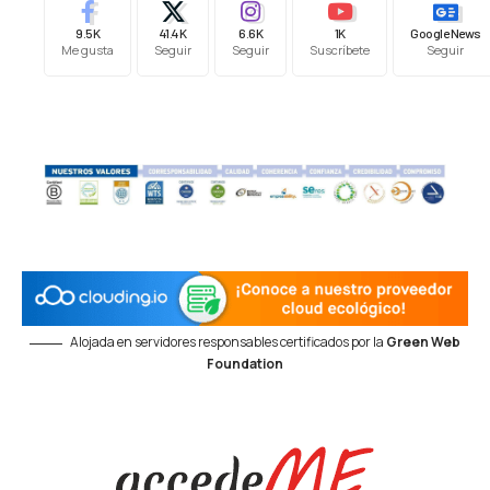
9.5K
41.4K
6.6K
1K
Google News
Me gusta
Seguir
Seguir
Suscríbete
Seguir
Alojada en servidores responsables certificados por la
Green Web
Foundation