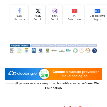
9.5K
41.4K
6.6K
1K
Google News
Me gusta
Seguir
Seguir
Suscríbete
Seguir
Alojada en servidores responsables certificados por la
Green Web
Foundation