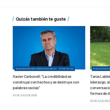
Quizás también te guste
#20ANIVERSARIOCORRESPONSABLES
ENTREVISTAS
#20ANIVERSAR
Xavier Carbonell: “La credibilidad se
Tania Labbé:
construye con hechos y se destruye con
liderazgo, s
palabras vacías”
conversacio
formas de de
30 DE JULIO DE 2026
30 DE JULIO DE 