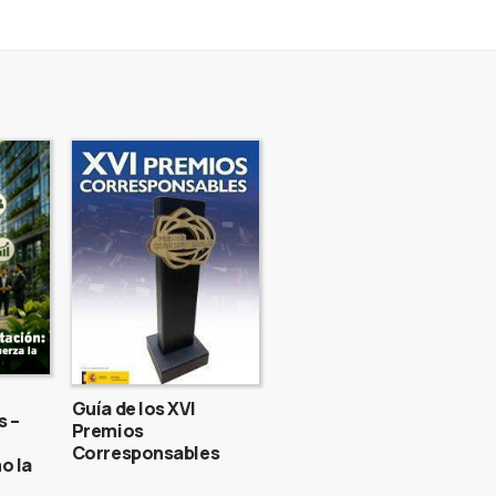
Guía de los XVI
s –
Premios
Corresponsables
o la