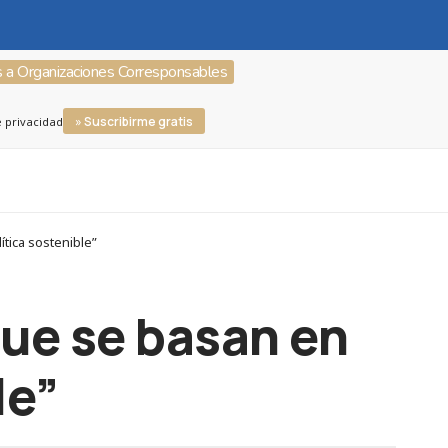
s a Organizaciones Corresponsables
» Suscribirme gratis
e privacidad
tica sostenible”
ue se basan en
le”