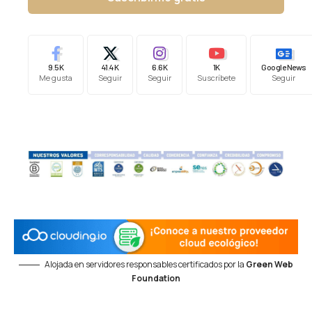
9.5K
41.4K
6.6K
1K
Google News
Me gusta
Seguir
Seguir
Suscríbete
Seguir
Alojada en servidores responsables certificados por la
Green Web
Foundation