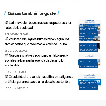
Quizás también te guste
📰 La innovación busca nuevas respuestas a los
retos de la sociedad
NEWSLETTERS
PUBLICACIONES
7 DE AGOSTO DE 2026
📰 Voluntariado, ayuda humanitaria y agua: los
tres desafíos que movilizan a América Latina
NEWSLETTERS
PUBLICACIONES
23 DE JULIO DE 2026
📰 Nuevas iniciativas económicas, laborales y
sociales refuerzan la agenda de desarrollo
NEWSLETTERS
sostenible
PUBLICACIONES
9 DE JULIO DE 2026
📰 Circularidad, prevención auditiva e inteligencia
artificial ganan espacio en el debate sostenible
NEWSLETTERS
PUBLICACIONES
19 DE JUNIO DE 2026