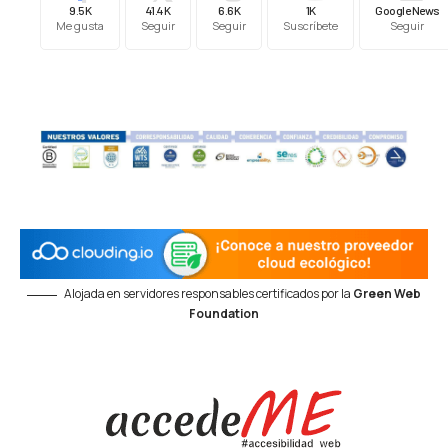
9.5K
41.4K
6.6K
1K
Google News
Me gusta
Seguir
Seguir
Suscríbete
Seguir
Alojada en servidores responsables certificados por la
Green Web
Foundation