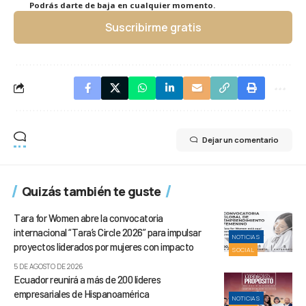
Podrás darte de baja en cualquier momento.
Suscribirme gratis
Dejar un comentario
Quizás también te guste
Tara for Women abre la convocatoria
internacional “Tara’s Circle 2026” para impulsar
NOTICIAS
proyectos liderados por mujeres con impacto
SOCIAL
5 DE AGOSTO DE 2026
Ecuador reunirá a más de 200 líderes
empresariales de Hispanoamérica
NOTICIAS