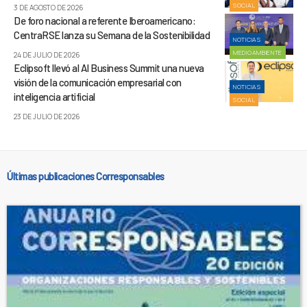
SOCIAL
3 DE AGOSTO DE 2026
De foro nacional a referente Iberoamericano:
CentraRSE lanza su Semana de la Sostenibilidad
NOTICIAS
MEDIOAMBIENTE
24 DE JULIO DE 2026
Eclipsoft llevó al AI Business Summit una nueva
visión de la comunicación empresarial con
NOTICIAS
inteligencia artificial
SOCIAL
23 DE JULIO DE 2026
Últimas publicaciones Corresponsables