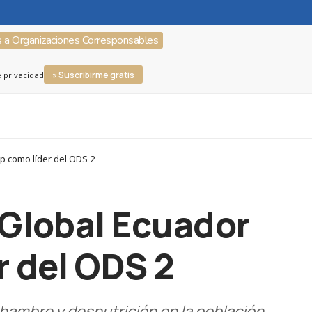
s a Organizaciones Corresponsables
» Suscribirme gratis
e privacidad
p como líder del ODS 2
 Global Ecuador
r del ODS 2
l hambre y desnutrición en la población