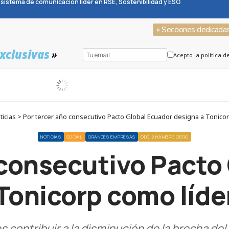
sistema de comunicación líder en RSE, Sostenibilidad y ESG
» Secciones dedicada
xclusivas
»
Acepto la política d
icias > Por tercer año consecutivo Pacto Global Ecuador designa a Tonicor
NOTICIAS
SOCIAL
GRANDES EMPRESAS
ODS 2 HAMBRE CERO
 consecutivo Pacto
Tonicorp como líde
s contribuir a la disminución de la brecha de