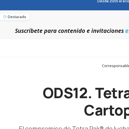
Desde 2005 el eco
Destacado
e
Suscríbete para contenido e invitaciones
Corresponsables
ODS12. Tetra
Cartop
El compromiso de Tetra Pak® de luchar