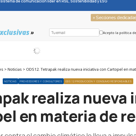
sistema de comunicación líder en RSE, Sostenibilidad y ESG
» Secciones dedicada
xclusivas
»
Acepto la política d
 > Noticias > ODS12. Tetrapak realiza nueva iniciativa con Cartopel en mate
NOTICIAS
PROVEEDORES Y CONSULTORES
ODS 12 PRODUCCIÓN Y CONSUMO RESPONSABLES
pak realiza nueva i
el en materia de re
 contra el cambio climático lo lleva a impul