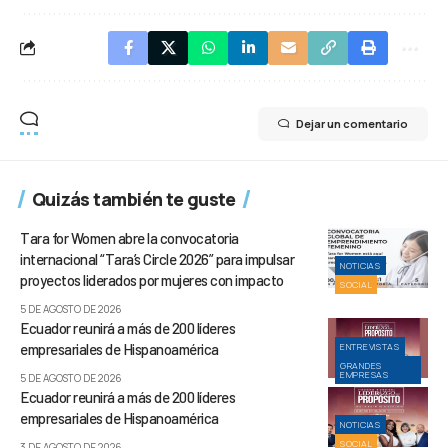
Dejar un comentario
Quizás también te guste
Tara for Women abre la convocatoria
internacional “Tara’s Circle 2026” para impulsar
NOTICIAS
proyectos liderados por mujeres con impacto
SOCIAL
5 DE AGOSTO DE 2026
Ecuador reunirá a más de 200 líderes
empresariales de Hispanoamérica
ENTREVISTAS
GRANDES
EMPRESAS
5 DE AGOSTO DE 2026
Ecuador reunirá a más de 200 líderes
empresariales de Hispanoamérica
NOTICIAS
SOCIAL
3 DE AGOSTO DE 2026